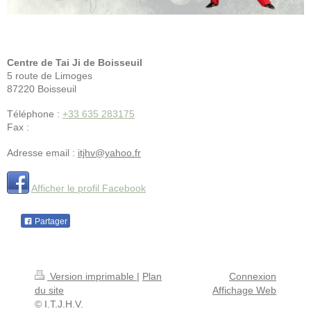
Centre de Tai Ji de Boisseuil
5 route de Limoges
87220
Boisseuil
Téléphone :
+33 635 283175
Fax :
Adresse email :
itjhv@yahoo.fr
Afficher le profil Facebook
Partager
Version imprimable
|
Plan
Connexion
du site
Affichage Web
© I.T.J.H.V.