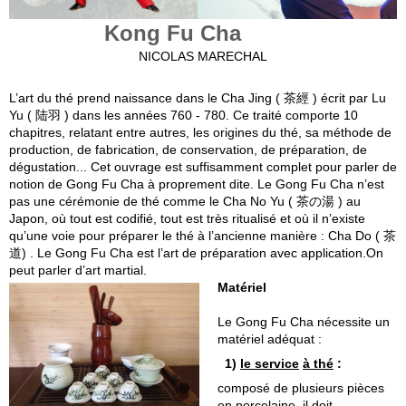
Kong Fu Cha
NICOLAS MARECHAL
L’art du thé prend naissance dans le Cha Jing ( 茶經 ) écrit par Lu
Yu ( 陆羽 ) dans les années 760 - 780. Ce traité comporte 10
chapitres, relatant entre autres, les origines du thé, sa méthode de
production, de fabrication, de conservation, de préparation, de
dégustation... Cet ouvrage est suffisamment complet pour parler de
notion de Gong Fu Cha à proprement dite. Le Gong Fu Cha n’est
pas une cérémonie de thé comme le Cha No Yu ( 茶の湯 ) au
Japon, où tout est codifié, tout est très ritualisé et où il n’existe
qu’une voie pour préparer le thé à l’ancienne manière : Cha Do ( 茶
道) . Le Gong Fu Cha est l’art de préparation avec application.On
peut parler d’art martial.
Matériel
Le Gong Fu Cha nécessite un
matériel adéquat :
1)
le service
à th
é
:
composé de plusieurs pièces
en porcelaine, il doit