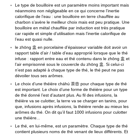
Le type de bouilloire est un paramètre moins important mais
néanmoins non négligeable en ce qui concerne l’inertie
calorifique de l’eau : une bouilloire en terre chauffée au
charbon s’avère le meilleur choix mais est peu pratique. Une
bouilloire en métal chauffée par induction est très pratique
car rapide et simple d’utilisation mais l’inertie calorifique de
l’eau est quasi nulle.
le zhōng 盅 en porcelaine d’épaisseur variable doit avoir un
rapport table d’air / table d’eau approprié lorsque que le thé
infuse : rapport entre eau et thé contenu dans le zhōng 盅 et
l’air emprisonné sous le couvercle du zhōng 盅. Si celui-ci
n’est pas adapté à chaque type de thé, le thé peut ne pas
dévoiler tous ses arômes.
Le choix d’une théière cháhú 茶壺 pour chaque type de thé
est important. Le choix d’une forme de théière pour un type
de thé donné l’est d’autant plus. Au fil des infusions, la
théière va se culotter, la terre va se charger en tanins, pour
que, infusions après infusions, la théière rende au mieux les
arômes du thé. On dit qu’il faut 1000 infusions pour culotter
une théière...
Le thé, en lui-même, est un paramètre. Chaque type de thé
contient plusieurs noms de thé venant de lieux différents. Et