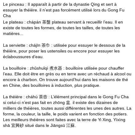
Le pinceau : Il apparaît à partir de la dynastie Qing et sert à
essuyer la théière. il n’est pas forcément utilisé lors du Gong Fu
Cha
Le plateau : chápán 茶盤 plateau servant à recueillir l’eau. Il en
existe de toutes les formes, de toutes les tailles, de toutes les
matières...
La serviette : chájīn 茶巾 : utilisée pour essuyer le dessous de la
théière, pour poser les ustensiles ou encore pour essuyer les
éclaboussures d’eau.
La bouilloire : zhǔshuǐqì 煮水器 : bouilloire utilisée pour chauffer
l’eau. Elle doit être en grès ou en terre avec un réchaud à alcool ou
encore à charbon. On trouve aujourd’hui dans les maisons de thé
en Chine, des bouilloires à induction, plus pratique.
La théière : cháhú 茶壺 : L’élément principal dans le Gong Fu Cha
si celui-ci n’est pas fait en zhōng 盅. il existe des dizaines de
milliers de théières, toutes aussi différentes les unes des autres. La
forme, la couleur, la taille, le poids varient en fonction des potiers.
Les meilleurs théières sont faites avec la terre de Yi Xing, Yíxìng
shā 宜興砂 situé dans le Jiāngsū 江蘇.