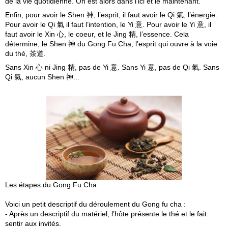
de la vie quotidienne. On est alors dans l’ici et le maintenant.
Enfin, pour avoir le Shen 神, l’esprit, il faut avoir le Qi 氣, l’énergie.
Pour avoir le Qi 氣 il faut l’intention, le Yi 意. Pour avoir le Yi 意, il
faut avoir le Xin 心, le coeur, et le Jing 精, l’essence. Cela
détermine, le Shen 神 du Gong Fu Cha, l’esprit qui ouvre à la voie
du thé, 茶道.
Sans Xin 心 ni Jing 精, pas de Yi 意. Sans Yi 意, pas de Qi 氣. Sans
Qi 氣, aucun Shen 神...
Les étapes du Gong Fu Cha
Voici un petit descriptif du déroulement du Gong fu cha :
- Après un descriptif du matériel, l’hôte présente le thé et le fait
sentir aux invités.