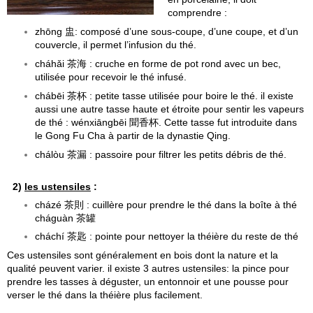
comprendre :
zhōng 盅: composé d’une sous-coupe, d’une coupe, et d’un
couvercle, il permet l’infusion du thé.
cháhǎi 茶海 : cruche en forme de pot rond avec un bec,
utilisée pour recevoir le thé infusé.
chábēi 茶杯 : petite tasse utilisée pour boire le thé. il existe
aussi une autre tasse haute et étroite pour sentir les vapeurs
de thé : wénxiāngbēi 聞香杯. Cette tasse fut introduite dans
le Gong Fu Cha à partir de la dynastie Qing.
chálòu 茶漏 : passoire pour filtrer les petits débris de thé.
2)
les ustensiles
:
cházé 茶則 : cuillère pour prendre le thé dans la boîte à thé
cháguàn 茶罐
cháchí 茶匙 : pointe pour nettoyer la théière du reste de thé
Ces ustensiles sont généralement en bois dont la nature et la
qualité peuvent varier. il existe 3 autres ustensiles: la pince pour
prendre les tasses à déguster, un entonnoir et une pousse pour
verser le thé dans la théière plus facilement.