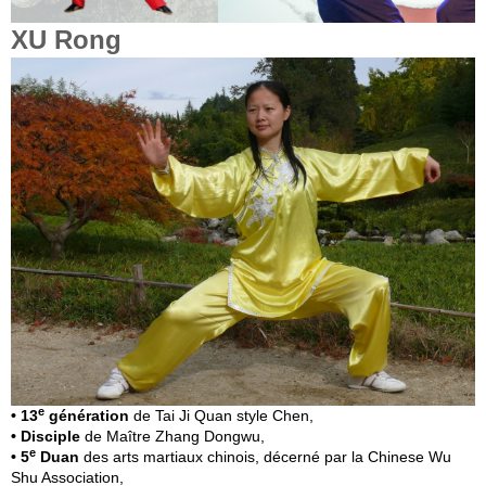
XU Rong
e
• 13
génération
de Tai Ji Quan style Chen
,
• Disciple
de Maître Zhang Dongwu,
e
• 5
Duan
des arts martiaux chinois,
décerné par la Chinese Wu
Shu Association,