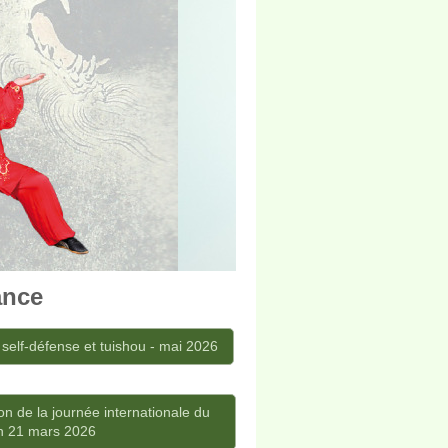
ance
 self-défense et tuishou - mai 2026
on de la journée internationale du
uan 21 mars 2026