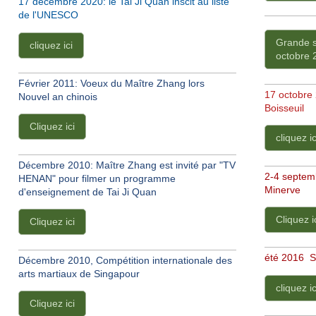
17 décembre 2020: le Tai Ji Quan inscit au liste
de l'UNESCO
Grande so
cliquez ici
octobre 
Février 2011: Voeux du Maître Zhang lors
17 octobre 
Nouvel an chinois
Boisseuil
Cliquez ici
cliquez ic
Décembre 2010: Maître Zhang est invité par "TV
2-4 septemb
HENAN" pour filmer un programme
Minerve
d'enseignement de Tai Ji Quan
Cliquez i
Cliquez ici
été 2016 St
Décembre 2010, Compétition internationale des
arts martiaux de Singapour
cliquez ic
Cliquez ici