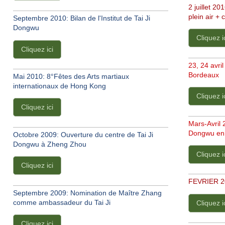
2 juillet 2
plein air + 
Septembre 2010: Bilan de l'Institut de Tai Ji
Dongwu
Cliquez i
Cliquez ici
23, 24 avri
Bordeaux
Mai 2010: 8°Fêtes des Arts martiaux
internationaux de Hong Kong
Cliquez i
Cliquez ici
Mars-Avril
Dongwu en
Octobre 2009: Ouverture du centre de Tai Ji
Dongwu à Zheng Zhou
Cliquez i
Cliquez ici
FEVRIER 20
Septembre 2009: Nomination de Maître Zhang
comme ambassadeur du Tai Ji
Cliquez i
Cliquez ici