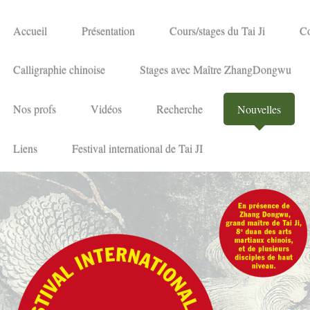
Accueil
Présentation
Cours/stages du Tai Ji
Co
Calligraphie chinoise
Stages avec Maître ZhangDongwu
Nos profs
Vidéos
Recherche
Nouvelles
Liens
Festival international de Tai JI