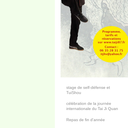
stage de self-défense et
TuiShou
célébration de la journée
internationale du Tai Ji Quan
Repas de fin d'année