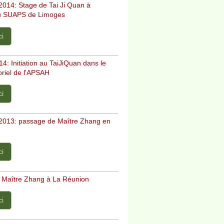
014: Stage de Tai Ji Quan à
 au SUAPS de Limoges
ci
4: Initiation au TaiJiQuan dans le
oriel de l'APSAH
ci
013: passage de Maître Zhang en
ci
 Maître Zhang à La Réunion
ci