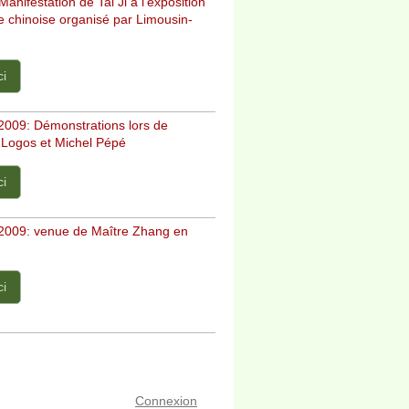
Manifestation de Tai Ji à l'exposition
re chinoise organisé par Limousin-
ci
009: Démonstrations lors de
 Logos et Michel Pépé
ci
009: venue de Maître Zhang en
ci
Connexion