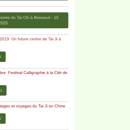
irée du Tai Chi à Boisseuil - 15
2025
2019 Un future centre de Tai Ji à
i
re Festival Calligraphie à la Cité de
ci
ages et voyages du Tai Ji en Chine
i