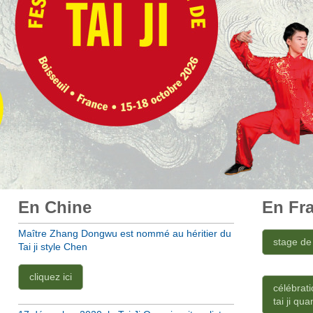
En Chine
En Fr
Maître Zhang Dongwu est nommé au héritier du
stage de
Tai ji style Chen
cliquez ici
célébrati
tai ji q