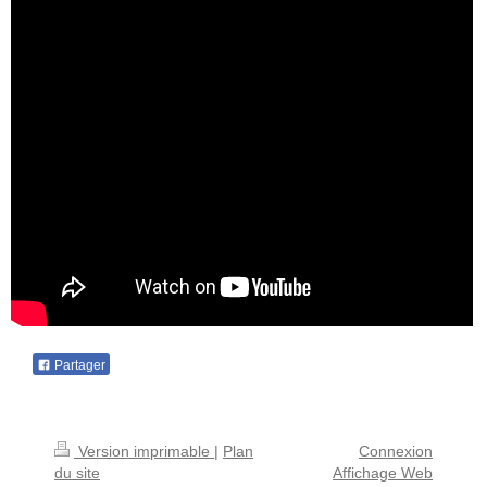
Partager
Version imprimable
|
Plan
Connexion
du site
Affichage Web