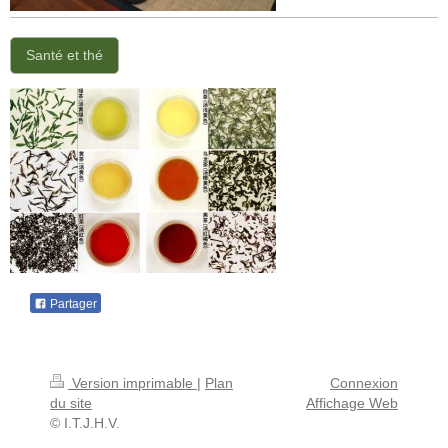
Santé et thé
Partager
Version imprimable
|
Plan
Connexion
du site
Affichage Web
© I.T.J.H.V.