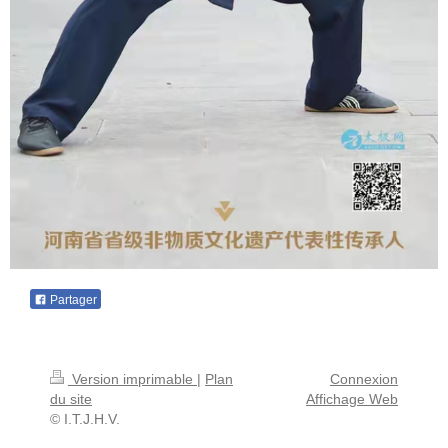
Partager
Version imprimable
|
Plan
Connexion
du site
Affichage Web
© I.T.J.H.V.